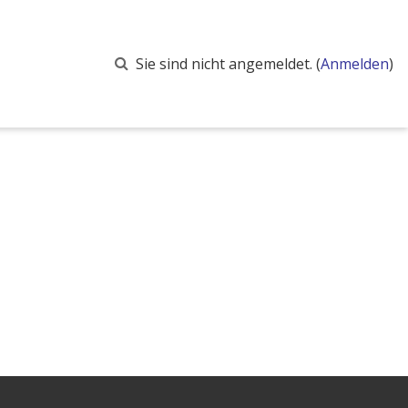
SUCHEINGABE UMSCHALTEN
Sie sind nicht angemeldet. (
Anmelden
)
Navigation überspringen