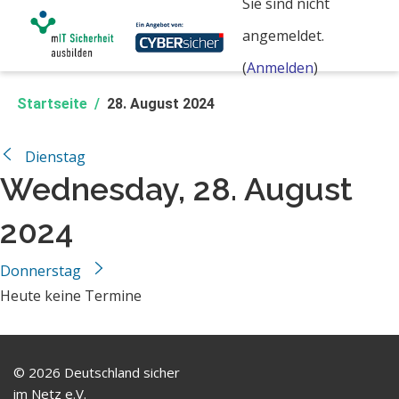
Sie sind nicht
Zum Hauptinhalt
angemeldet.
(
Anmelden
)
Startseite
28. August 2024
←
Dienstag
Wednesday, 28. August
2024
Donnerstag
→
Heute keine Termine
Navigation überspringen
© 2026 Deutschland sicher
im Netz e.V.