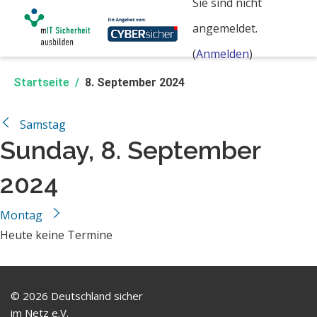
Sie sind nicht
Zum Hauptinhalt
angemeldet.
(
Anmelden
)
Startseite
8. September 2024
←
Samstag
Sunday, 8. September
2024
Montag
→
Heute keine Termine
Navigation überspringen
© 2026 Deutschland sicher
im Netz e.V.