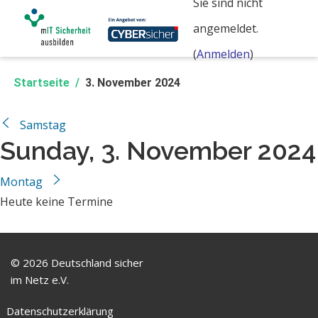
Sie sind nicht
Zum Hauptinhalt
angemeldet.
(
Anmelden
)
Startseite
3. November 2024
←
Samstag
Sunday, 3. November 2024
Montag
→
Heute keine Termine
Navigation überspringen
© 2026 Deutschland sicher
im Netz e.V.
Datenschutzerklärung